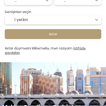
Sərnişinləri seçin
1 yetkin
Axtar
Axtar düyməsini klikləməklə, mən razıyam
İstifadə
qaydaları