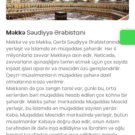
Məkkə
Səudiyyə Ərəbistanı
Bizimlə əlaqə
Məkkə və ya Məkkə, Qərbi Səudiyyə Ərəbistanında
yerləşir və İslamda ən müqəddəs şəhərdir. Hər il
milyonlarla zəvvar Məkkəyə axın edir. Nəticədə,
zəvvarların qonaqlığını təmin etmək üçün çox sayda
inşaat işləri aparılır və məscidin özü genişləndirilir.
Qeyri-müsəlmanların müqəddəs şəhərə daxil
olmalarına icazə verilmir.
Məkkənin də çox zəngin tarixi var, çünki bu, orta
əsrlərdən bəri müqəddəs hesab edilən çox köhnə bir
şəhərdir. Məkkə şəhər mərkəzində Müqəddəs Məscid
yerləşir, bu İslamda ən müqəddəs sayılan yerdır.
Kəbə, Müqəddəs Məscidin mərkəzində yerləşir, bütün
müsəlmanlar Kəbəyə doğru dua edir, onun Adəm
tərəfindən ilk dəfə inşa edildiyinə və İbrahim və oğlu
İsmayıl tərəfindən yenidən inşa edildiyinə inanılır.