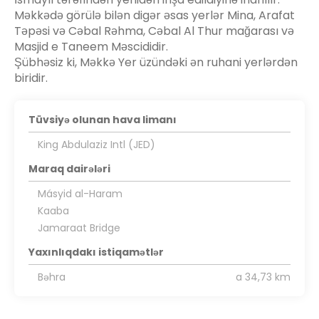
Məkkədə görülə bilən digər əsas yerlər Mina, Arafat
Təpəsi və Cəbal Rəhma, Cəbal Al Thur mağarası və
Masjid e Taneem Məscididir.
Şübhəsiz ki, Məkkə Yer üzündəki ən ruhani yerlərdən
biridir.
Tüvsiyə olunan hava limanı
King Abdulaziz Intl (JED)
Maraq dairələri
Másyid al-Haram
Kaaba
Jamaraat Bridge
Yaxınlıqdakı istiqamətlər
Bəhra
a 34,73 km