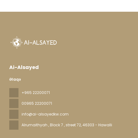
Ai-Alsayed
Əlaqə
+965 22200071
00965 22200071
info@ai-alsayedkw.com
Alrumaithyah , Block 7 , street 72
, 46303 - Hawalli