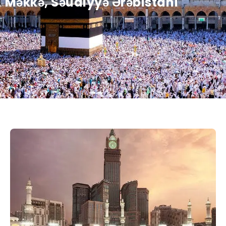
Məkkə, Səudiyyə Ərəbistanı