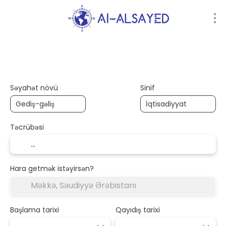
AI səfərləri
Turunuzu yaradın
Nəqliyya
Səyahət növü
Sinif
Təcrübəsi
Hara getmək istəyirsən?
Başlama tarixi
Qayıdış tarixi