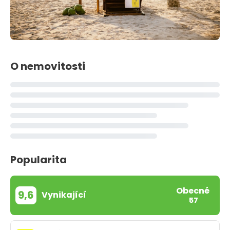
O nemovitosti
Popularita
Obecné
9,6
Vynikající
57