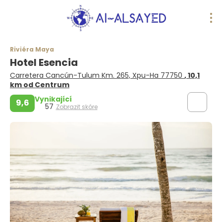
Riviéra Maya
Hotel Esencia
Carretera Cancún-Tulum Km. 265, Xpu-Ha 77750
, 10,1
km od Centrum
Vynikající
9,6
57
Zobrazit skóre