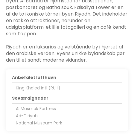
byen. Al Bathaa er hjemsted for busstationen,
postkontoret og Batha souk. Faisaliya Tower er en
af de to ikoniske tårne i byen Riyadh. Det indeholder
en række attraktioner, herunder en
udsigtsplatform, et lille fotogalleri og en café kendt
som Toppen.
Riyadh er en luksuriøs og velstående by i hjertet af
den arabiske verden. Byens unikke bylandskab gør
den til et sandt moderne vidunder.
Anbefalet lufthavn
King Khaled Intl (RUH)
Seværdigheder
Al Masmak Fortress
Ad-Diriyah
National Museum Park