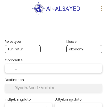
AI-ture
Multidestination
Flyvninger
Rejsetype
Klasse
Oprindelse
Destination
Indtjekningdato
Udtjekningsdato