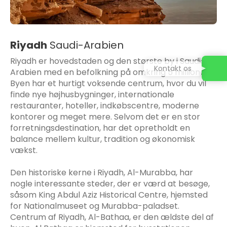
Riyadh
Saudi-Arabien
Riyadh er hovedstaden og den største by i Saudi-
Kontakt os
Arabien med en befolkning på omkring 5 millioner.
Byen har et hurtigt voksende centrum, hvor du vil
finde nye højhusbygninger, internationale
restauranter, hoteller, indkøbscentre, moderne
kontorer og meget mere. Selvom det er en stor
forretningsdestination, har det opretholdt en
balance mellem kultur, tradition og økonomisk
vækst.
Den historiske kerne i Riyadh, Al-Murabba, har
nogle interessante steder, der er værd at besøge,
såsom King Abdul Aziz Historical Centre, hjemsted
for Nationalmuseet og Murabba-paladset.
Centrum af Riyadh, Al-Bathaa, er den ældste del af