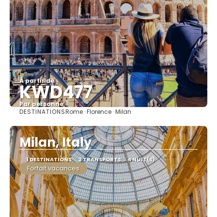
À partir de
KWD477
Par personne
DESTINATIONS
Rome · Florence · Milan
Afficher
Milan, Italy
1 DESTINATIONS
2 TRANSPORTS
4 NUIT(S)
Forfait vacances