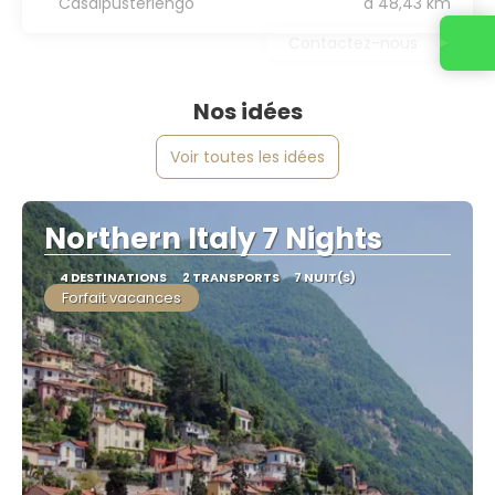
Casalpusterlengo
a 48,43 km
Contactez-nous
Nos idées
Voir toutes les idées
Northern Italy 7 Nights
4 DESTINATIONS
2 TRANSPORTS
7 NUIT(S)
Forfait vacances