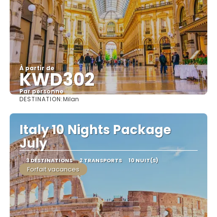
À partir de
KWD302
Par personne
DESTINATION:
Milan
Afficher
Italy 10 Nights Package
July
3 DESTINATIONS
2 TRANSPORTS
10 NUIT(S)
Forfait vacances