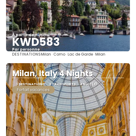
À partir de
KWD583
Par personne
DESTINATIONS
Milan · Como · Lac de Garde · Milan
Afficher
Milan, Italy 4 Nights
1 DESTINATIONS
2 TRANSPORTS
4 NUIT(S)
Forfait vacances