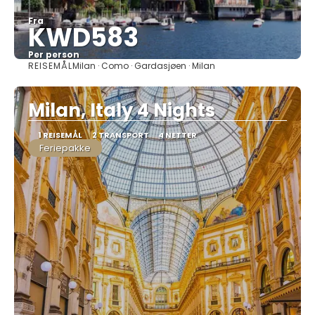
Fra
KWD583
Per person
REISEMÅL
Milan · Como · Gardasjøen · Milan
Se
Milan, Italy 4 Nights
1 REISEMÅL
2 TRANSPORT
4 NETTER
Feriepakke