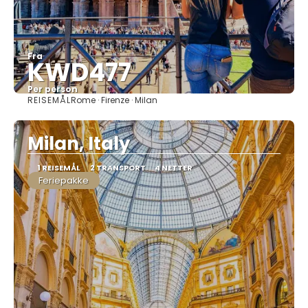
Fra
KWD477
Per person
REISEMÅL
Rome · Firenze · Milan
Se
Milan, Italy
1 REISEMÅL
2 TRANSPORT
4 NETTER
Feriepakke