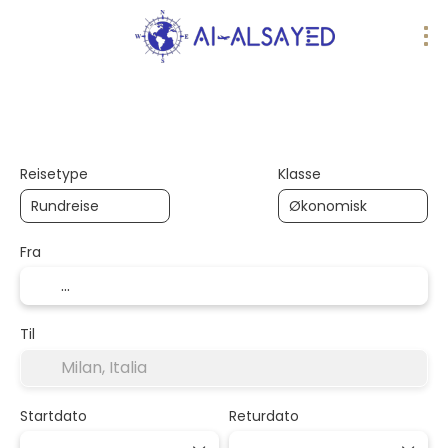
AI-turer
Flere destinasjoner
Transpor
Reisetype
Klasse
Fra
Til
Startdato
Returdato