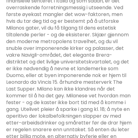
finansielle senteret i Italia og som sådan, er det
overraskende forretningsmessig i utseende. Ved
første øyekast mangler det wow-faktoren, men
hvis du tar deg tid og er bestemt på å utforske
Milanos gater, vil du få tilgang til dens estetisk
tiltalende perler - og de eksisterer. Skjær gjennom
den moderne metropolens travelhet, og du vil
snuble over imponerende kirker og palasser, det
vakre Navigli-området, det elegante Brera-
distriktet og det livlige universitetskvartalet, og det
er ikke nødvendig å nevne et landemerke som
Duomo, eller at byen imponerende nok er hjem til
Leonardo da Vincis 15. århundre mesterverk The
Last Supper. Milano kan ikke klandres når det
kommer til å ha det gøy. Milanese vet hvordan man
fester - og de kaster ikke bort tid med å komme i
gang. Utelivet pleier å sparke i gang kl. 18; å nyte en
aperitivo der lokalbefolkningen slapper av med
etter-arbeidsdrinker og småretter før de drar hjem
er regelen snarere enn unntaket. Så enten du leter
etter billig mote, en alternativ byferie eller en