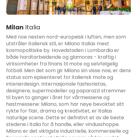
Milan
Italia
Med noe nesten nord-europeisk i luften, men som
utstråler italiensk stil, er Milano Italias mest
kosmopolitiske by. Hovedstaden i Lombardia er
både hardtarbeidende og glamorøs - kraftig i
virksomheter fra finans til mote og selvfølgelig
fotball. Men det som gir Milano sin visse noe, er dens
status som episenteret for italiensk mote og
interiørdesign. Internasjonale fashionistas,
designere, supermodeller og paparazzi strømmer
til byen to ganger i året for vårmessene og
høstmessene: Milano, som har nøye bevoktet sitt
rykte for flair, drama og kreativitet, er Italias
naturlige scene. Dette er definitivt et av de beste
stedene i Italia for å handle, eller vindusshoppe.
Milano er det viktigste industrielle, kommersielle og