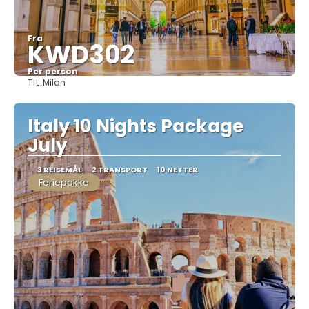
Fra
KWD302
Per person
TIL:
Milan
Se
Italy 10 Nights Package
July
3 REISEMÅL
2 TRANSPORT
10 NETTER
Feriepakke