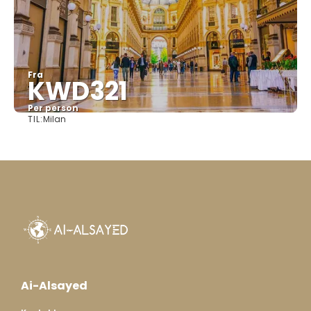
Fra
KWD321
Per person
TIL:
Milan
Se
Ai-Alsayed