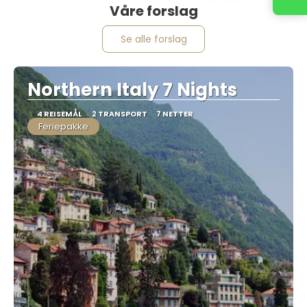
Våre forslag
Se alle forslag
Northern Italy 7 Nights
4 REISEMÅL
2 TRANSPORT
7 NETTER
Feriepakke