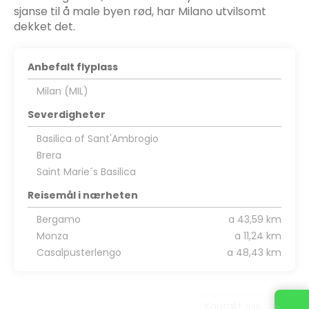
sjanse til å male byen rød, har Milano utvilsomt
dekket det.
Anbefalt flyplass
Milan (MIL)
Severdigheter
Basilica of Sant'Ambrogio
Brera
Saint Marie´s Basilica
Reisemål i nærheten
Bergamo
a 43,59 km
Monza
a 11,24 km
Casalpusterlengo
a 48,43 km
Kontakt oss