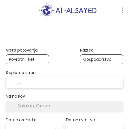
Potovanja z umetno inteligenco
Več destinaci
Vrsta potovanja
Razred
S spletne strani
Na naslov
Datum začetka
Datum vrnitve