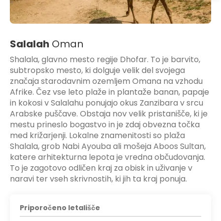
Salalah
Oman
Shalala, glavno mesto regije Dhofar. To je barvito,
subtropsko mesto, ki dolguje velik del svojega
značaja starodavnim ozemljem Omana na vzhodu
Afrike. Čez vse leto plaže in plantaže banan, papaje
in kokosi v Salalahu ponujajo okus Zanzibara v srcu
Arabske puščave. Obstaja nov velik pristanišče, ki je
mestu prineslo bogastvo in je zdaj obvezna točka
med križarjenji. Lokalne znamenitosti so plaža
Shalala, grob Nabi Ayouba ali mošeja Aboos Sultan,
katere arhitekturna lepota je vredna občudovanja.
To je zagotovo odličen kraj za obisk in uživanje v
naravi ter vseh skrivnostih, ki jih ta kraj ponuja.
Priporočeno letališče