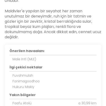
ünlüdür.
Maldivler'e yapılan bir seyahat her zaman
unutulmaz bir deneyimdir, ruh için bir tatmin ve
gözler için bir zevktir, kristal berraklığında sular,
tropikal beyaz kum plajları, renkli flora ve
dokunulmamış doğa. Ancak dikkat edin, cennet ucuz
değildir.
Önerilen havaalanı
Male Intl (MLE)
İlgi çekici noktalar
Fuvahmulah
Fonimagoodhoo
Hukuru Miskiy
Yakın bölgeler
Faafu Atolü
a 30,99 km