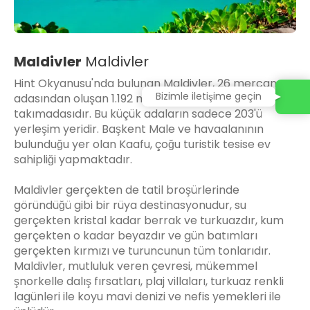
Maldivler
Maldivler
Hint Okyanusu'nda bulunan Maldivler, 26 mercan
Bizimle iletişime geçin
adasından oluşan 1.192 mercan adasının bir
takımadasıdır. Bu küçük adaların sadece 203'ü
yerleşim yeridir. Başkent Male ve havaalanının
bulunduğu yer olan Kaafu, çoğu turistik tesise ev
sahipliği yapmaktadır.
Maldivler gerçekten de tatil broşürlerinde
göründüğü gibi bir rüya destinasyonudur, su
gerçekten kristal kadar berrak ve turkuazdır, kum
gerçekten o kadar beyazdır ve gün batımları
gerçekten kırmızı ve turuncunun tüm tonlarıdır.
Maldivler, mutluluk veren çevresi, mükemmel
şnorkelle dalış fırsatları, plaj villaları, turkuaz renkli
lagünleri ile koyu mavi denizi ve nefis yemekleri ile