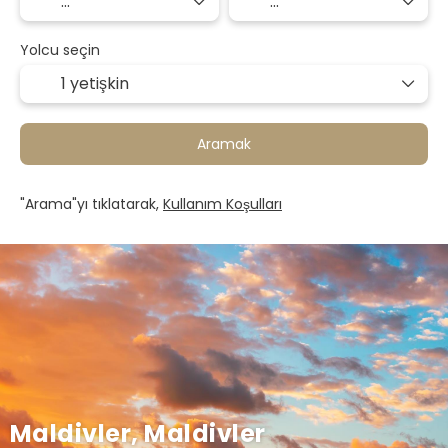
Yolcu seçin
1 yetişkin
Aramak
"Arama"yı tıklatarak,
Kullanım Koşulları
Maldivler, Maldivler