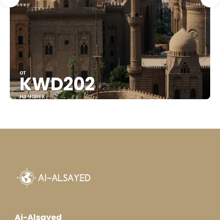
от
KWD202
на човек
Вижте
Ai-Alsayed