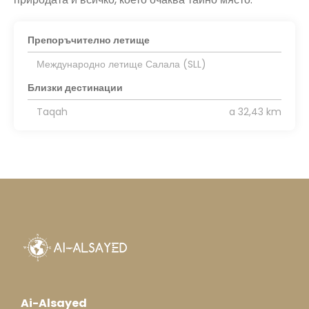
Препоръчително летище
Международно летище Салала (SLL)
Близки дестинации
Taqah
a 32,43 km
Ai-Alsayed