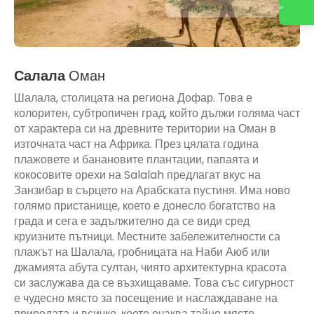
Свържете се с нас
Салала
Оман
Шалала, столицата на региона Дофар. Това е
колоритен, субтропичен град, който дължи голяма част
от характера си на древните територии на Оман в
източната част на Африка. През цялата година
плажовете и банановите плантации, папаята и
кокосовите орехи на Salalah предлагат вкус на
Занзибар в сърцето на Арабската пустиня. Има ново
голямо пристанище, което е донесло богатство на
града и сега е задължително да се види сред
круизните пътници. Местните забележителности са
плажът на Шалала, гробницата на Наби Аюб или
джамията абута султан, чиято архитектурна красота
си заслужава да се възхищаваме. Това със сигурност
е чудесно място за посещение и наслаждаване на
природата и всичко, което очаква тайно място.