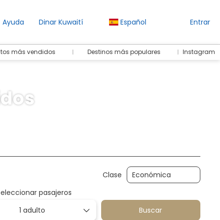
Ayuda
Dinar Kuwaití
Español
Entrar
ntos más vendidos
Destinos más populares
Instagram
idos
dades
Traslados
Paquetes
Deporte y Eventos
Clase
Seleccionar pasajeros
1 adulto
Buscar