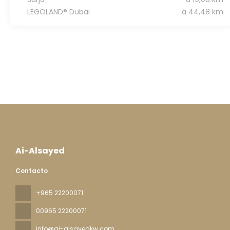
LEGOLAND® Dubai
a 44,48 km
Ai-Alsayed
Contacto
+965 22200071
00965 22200071
info@ai-alsayedkw.com