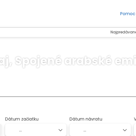
Pomoc
Najpredávane
j, Spojené arabské em
Ubytovanie
Doprava + ubytovanie
Činnosť
+
Dátum začiatku
Dátum návratu