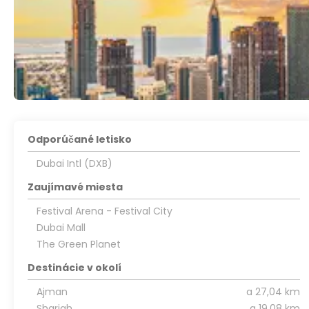
Odporúčané letisko
Dubai Intl (DXB)
Zaujímavé miesta
Festival Arena - Festival City
Dubai Mall
The Green Planet
Destinácie v okolí
Ajman
a 27,04 km
Sharjah
a 19,08 km