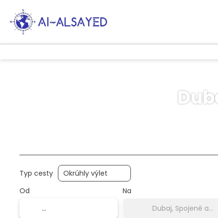
Duba
Výlety AI
Multidestrácia
Prepravy
Typ cesty
Od
Na