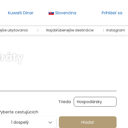
Kuwaiti Dinar
Slovenčina
Prihlásiť sa
jšie ubytovania
Najobľúbenejšie destinácie
Instagram
iráty
Prevody
Balenia
Šport a podujatia
Požiča
Trieda
Vyberte cestujúcich
1 dospelý
Hľadať