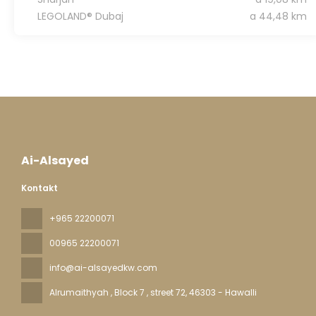
LEGOLAND® Dubaj
a 44,48 km
Ai-Alsayed
Kontakt
+965 22200071
00965 22200071
info@ai-alsayedkw.com
Alrumaithyah , Block 7 , street 72
, 46303 - Hawalli