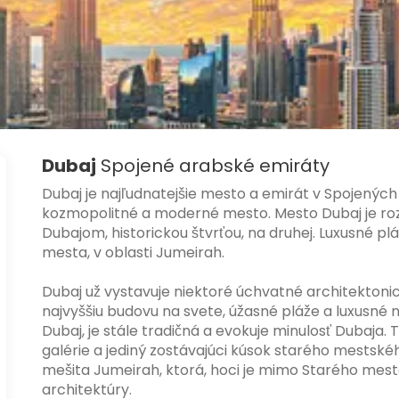
Dubaj
Spojené arabské emiráty
Dubaj je najľudnatejšie mesto a emirát v Spojenýc
kozmopolitné a moderné mesto. Mesto Dubaj je roz
Dubajom, historickou štvrťou, na druhej. Luxusné p
mesta, v oblasti Jumeirah.
Dubaj už vystavuje niektoré úchvatné architektonic
najvyššiu budovu na svete, úžasné pláže a luxusné 
Dubaj, je stále tradičná a evokuje minulosť Dubaja.
galérie a jediný zostávajúci kúsok starého mestské
mešita Jumeirah, ktorá, hoci je mimo Starého mest
architektúry.