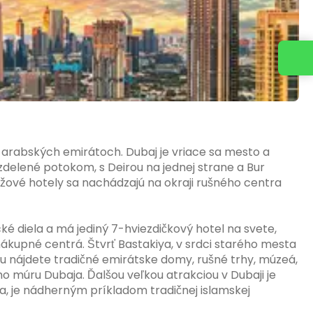
Napíšte nám
h arabských emirátoch. Dubaj je vriace sa mesto a
delené potokom, s Deirou na jednej strane a Bur
lážové hotely sa nachádzajú na okraji rušného centra
ké diela a má jediný 7-hviezdičkový hotel na svete,
nákupné centrá. Štvrť Bastakiya, v srdci starého mesta
 Tu nájdete tradičné emirátske domy, rušné trhy, múzeá,
ho múru Dubaja. Ďalšou veľkou atrakciou v Dubaji je
a, je nádherným príkladom tradičnej islamskej