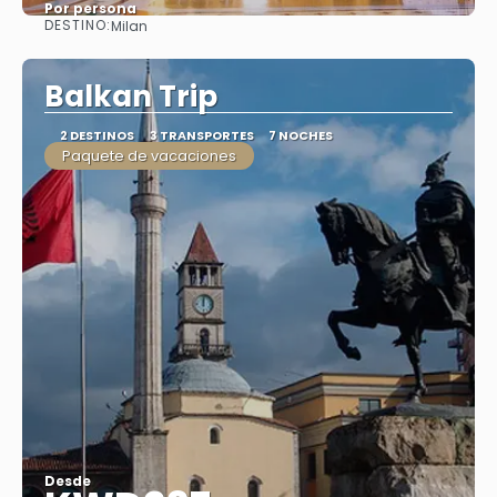
Por persona
DESTINO:
Milan
Ver
Balkan Trip
2 DESTINOS
3 TRANSPORTES
7 NOCHES
Paquete de vacaciones
Desde