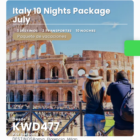
Italy 10 Nights Package
July
3 DESTINOS
2 TRANSPORTES
10 NOCHES
Paquete de vacaciones
Contacta con nosotros
Desde
KWD477
Por persona
DESTINOS
Roma · Florencia · Milan