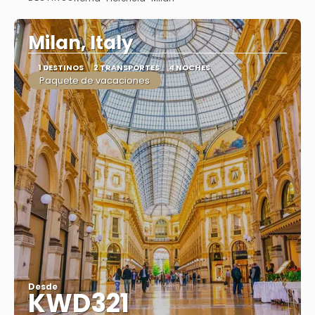
Ver
Milan, Italy
1 DESTINOS
2 TRANSPORTES
4 NOCHES
Paquete de vacaciones
Desde
KWD321