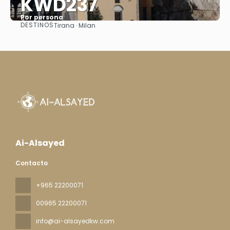
KWD237
Por persona
DESTINOS
Tirana · Milan
Ver
Ai-Alsayed
Contacto
+965 22200071
00965 22200071
info@ai-alsayedkw.com