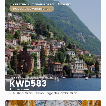
4 DESTINOS
2 TRANSPORTES
7 NOCHES
Paquete de vacaciones
Desde
KWD583
Por persona
DESTINOS
Milan · Como · Lago de Garda · Milan
Ver