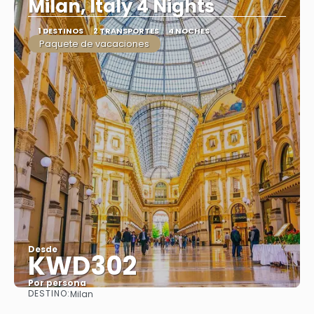
Milan, Italy 4 Nights
1 DESTINOS
2 TRANSPORTES
4 NOCHES
Paquete de vacaciones
Desde
KWD302
Por persona
DESTINO:
Milan
Ver