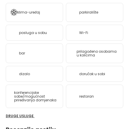
klima-uređaj
parkiralište
posluga u sobu
Wi-Fi
prilagođeno osobama
bar
u kolicima
dizalo
doručak u sobi
konferencijske
sobe/mogućnost
restoran
priređivanja domjenaka
DRUGE USLUGE