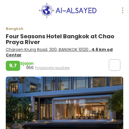
Bangkok
Four Seasons Hotel Bangkok at Chao
Praya River
Charoen Krung Road, 300, BANGKOK 10120
, 4,6 km od
Centar
Sjajan
9,7
956
Pogledajte rezultate