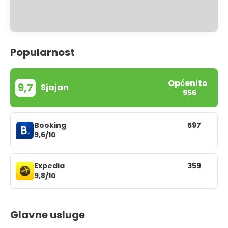
Popularnost
Općenito
9,7
Sjajan
956
Booking
597
9,6/10
Expedia
359
9,8/10
Glavne usluge