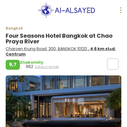
Bangkok
Four Seasons Hotel Bangkok at Chao
Praya River
Charoen Krung Road, 300, BANGKOK 10120
, 4,6 km stąd:
Centrum
Znakomity
9,7
962
Zobacz wyniki