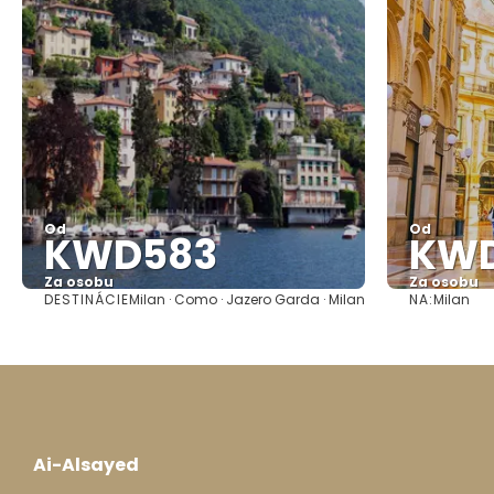
Od
Od
KWD583
KW
Za osobu
Za osobu
DESTINÁCIE
NA:
Milan · Como · Jazero Garda · Milan
Milan
Pozrieť sa
Ai-Alsayed