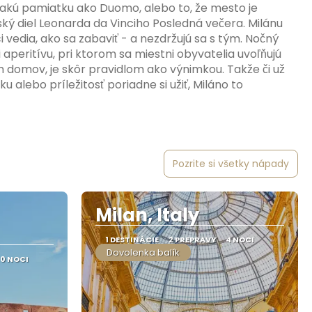
 takú pamiatku ako Duomo, alebo to, že mesto je
 diel Leonarda da Vinciho Posledná večera. Milánu
 vedia, ako sa zabaviť - a nezdržujú sa s tým. Nočný
i aperitívu, pri ktorom sa miestni obyvatelia uvoľňujú
 domov, je skôr pravidlom ako výnimkou. Takže či už
alebo príležitosť poriadne si užiť, Miláno to
Pozrite si všetky nápady
Milan, Italy
1 DESTINÁCIE
2 PREPRAVY
4 NOCI
Dovolenka balík
10 NOCI