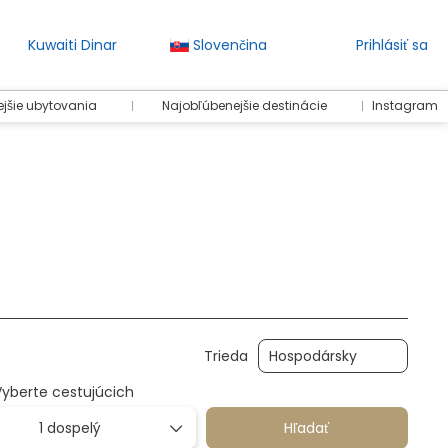
Kuwaiti Dinar
Slovenčina
Prihlásiť sa
jšie ubytovania
Najobľúbenejšie destinácie
Instagram
Prevody
Balenia
Šport a podujatia
Požiča
Trieda
Vyberte cestujúcich
1 dospelý
Hľadať