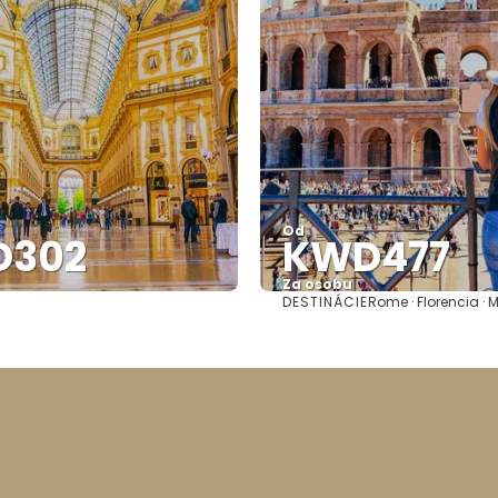
Od
D302
KWD477
Za osobu
DESTINÁCIE
Rome · Florencia · 
Pozrieť sa
Pozrieť sa