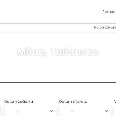
Pomoc
Najpredávane
Milan, Taliansko
Ubytovanie
Doprava + ubytovanie
Činnosť
+
Dátum začiatku
Dátum návratu