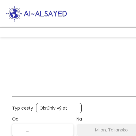
Výlety AI
Multidestrácia
Prepravy
Typ cesty
Od
Na