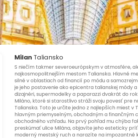
Milan
Taliansko
S niečím takmer severoeurópskym v atmosfére, ale z
najkosmopolitnejším mestom Talianska. Hlavné mes
silné v oblastiach od financií po módu a samozrejme 
je jeho postavenie ako epicentra talianskej módy a
dizajnéri, supermodelky a paparazzi dvakrát do rok
Miláno, ktoré si starostlivo stráži svoju povesť pre
Talianska. Toto je určite jedno z najlepších miest v
hlavným priemyselným, obchodným a finančným ce
obchodného vzhľadu. Na prvý pohľad mu chýba fakto
preskúmať ulice Milána, objavíte jeho esteticky príťa
moderný mestský ruch a narazíte na impozantné kost