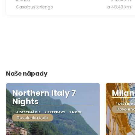
Casalpusterlengo
a 48,43 km
Naše nápady
Northern Italy 7
Milan,
Nights
1 DESTINÁ
Dovolenk
4 DESTINÁCIE
2 PREPRAVY
7 NOCI
Dovolenka balík