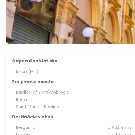
Odporúčané letisko
Milan (MIL)
Zaujímavé miesta
Basilica of Sant'Ambrogio
Brera
Saint Marie´s Basilica
Destinácie v okolí
Bergamo
a 43,59 km
Monza
a 11,24 km