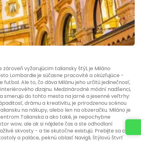
ároveň vyžarujúcim taliansky štýl, je Miláno
to Lombardie je súčasne pracovité a okúzľujúce -
futbal. Ale to, čo dáva Milánu jeho určitú jedinečnosť,
 interiérového dizajnu. Medzinárodné módní nadšenci,
a smerujú do tohto mesta na jarné a jesenné veľtrhy:
 nápaditosť, drámu a kreativitu, je prirodzenou scénou
 Taliansku na nákupy, alebo len na obzeračku. Miláno je
ntrom Talianska a ako také, je nepochybne
r wow, ale ak si nájdete čas a ste odhodlaní
Napíšte nám
žlivé skvosty - a tie skutočne existujú. Prebijte sa cez
oly a paláce, peknú oblasť Navigli, štýlovú štvrť