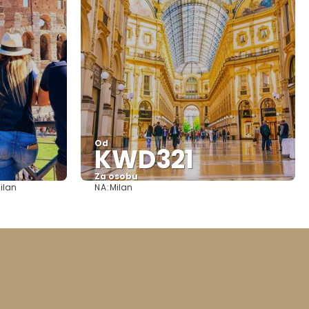
Od
KWD321
Za osobu
NA:
Milan
Milan
Pozrieť sa