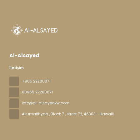
Ai-Alsayed
İletişim
+965 22200071
00965 22200071
info@ai-alsayedkw.com
Alrumaithyah , Block 7 , street 72
, 46303 - Hawalli