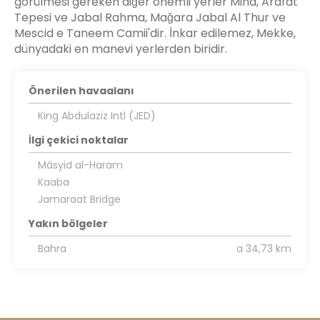
görülmesi gereken diğer önemli yerler Mina, Arafat
Tepesi ve Jabal Rahma, Mağara Jabal Al Thur ve
Mescid e Taneem Camii'dir. İnkar edilemez, Mekke,
dünyadaki en manevi yerlerden biridir.
Önerilen havaalanı
King Abdulaziz Intl (JED)
İlgi çekici noktalar
Másyid al-Haram
Kaaba
Jamaraat Bridge
Yakın bölgeler
Bahra
a 34,73 km