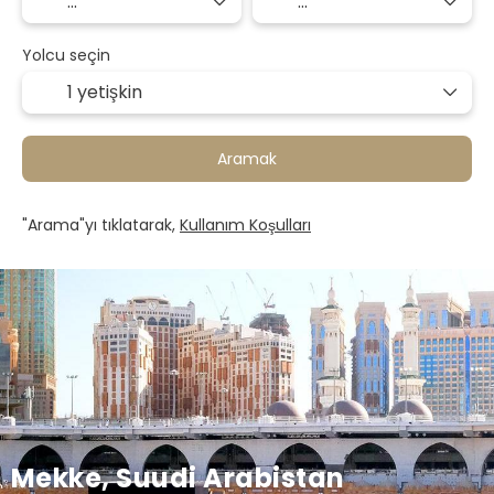
Yolcu seçin
1 yetişkin
Aramak
"Arama"yı tıklatarak,
Kullanım Koşulları
Mekke, Suudi Arabistan