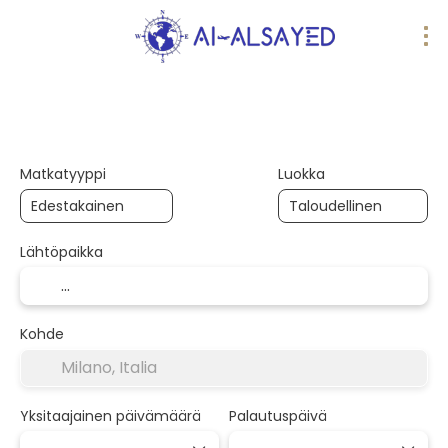
AI-matkat
Useita kohteita
Liikenne
Matkatyyppi
Luokka
Lähtöpaikka
Kohde
Yksitaajainen päivämäärä
Palautuspäivä