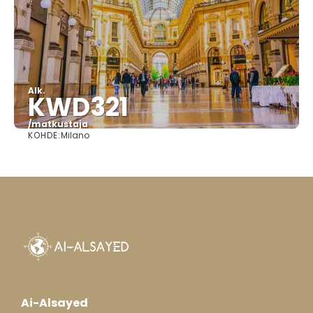
Alk.
KWD321
/matkustaja
KOHDE:
Milano
Nähdä
Ai-Alsayed