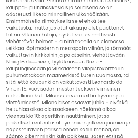
ikkunaostoksilla. Milano on Italian tärkein teollisuus-,
kauppa- ja finanssikeskus ja sellaisena se on
odotetusti liiketoiminnallinen ulkonäöltään.
Ensimmäisellä silmäyksellä se ei ehkä tee
vaikutusta, mutta jos otat aikaa ja olet päättänyt
tutkia Milanon katuja, löydät sen esteettisesti
viehättävät helmet - ja niitä todella on olemassa.
Leikkaa läpi modernin metropolin vilinän, ja törmäät
vaikuttaviin kirkkoihin ja palatseihin, viehättävään
Navigli-alueeseen, tyylikkääseen Brera-
kaupunginosaan ja vilkkaaseen yliopistokortteliin,
puhumattakaan maamerkistä kuten Duomosta, tai
siitä, että kaupunki on vaikuttavasti Leonardo da
Vincin 15. vuosisadan mestariteoksen Viimeinen
ehtoollinen koti. Milanoa ei voi moittia hyvän ajan
viettämisestä. Milanolaiset osaavat juhlia - eivätkä
he tuhlaa aikaa aloittaakseen. Yöelämä alkaa
yleensä klo 18; aperitiivin nauttiminen, jossa
paikalliset rentoutuvat työpäivän jälkeen juomien ja
naposteltavien parissa ennen kotiin menoa, on
sääntö pikemminkin kuin poikkeus. Joten etsitpä