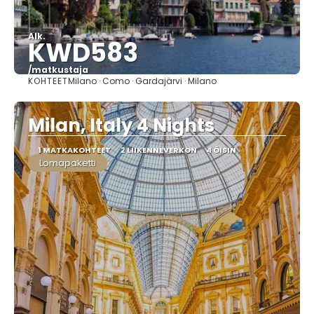
Alk.
KWD583
/matkustaja
KOHTEET
Milano · Como · Gardajärvi · Milano
Nähdä
Milan, Italy 4 Nights
1 MATKAKOHTEET
2 LIIKENNEVERKON
4 ÖISIN
Lomapaketti