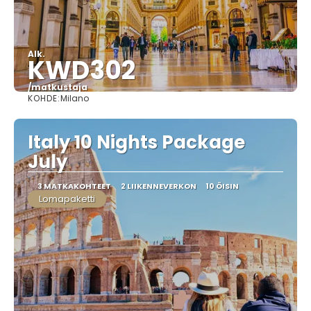
Alk.
KWD302
/matkustaja
KOHDE:
Milano
Nähdä
Italy 10 Nights Package
July
3 MATKAKOHTEET
2 LIIKENNEVERKON
10 ÖISIN
Lomapaketti