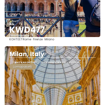
Alk.
KWD477
/matkustaja
KOHTEET
Rome · Firenze · Milano
Nähdä
Milan, Italy
1 MATKAKOHTEET
2 LIIKENNEVERKON
4 ÖISIN
Lomapaketti