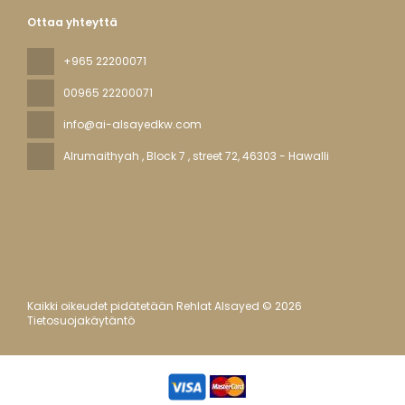
Ottaa yhteyttä
+965 22200071
00965 22200071
info@ai-alsayedkw.com
Alrumaithyah , Block 7 , street 72
, 46303 - Hawalli
Kaikki oikeudet pidätetään Rehlat Alsayed © 2026
Tietosuojakäytäntö