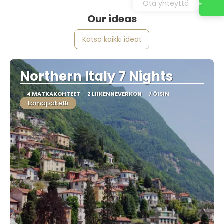
Ota yhteyttä
Our ideas
Katso kaikki ideat
Northern Italy 7 Nights
4 MATKAKOHTEET
2 LIIKENNEVERKON
7 ÖISIN
Lomapaketti