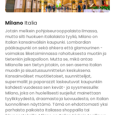
Milano
Italia
Jotain melkein pohjoiseurooppalaista ilmassa,
mutta silti huokuen italialaista tyyliä, Milano on
Italian kansainvälisin kaupunki. Lombardian
pääkaupunki on sekä ahkera että glamourinen -
voimakas liiketoiminnassa rahoituksesta muotiin ja
tietenkin jalkapalloon. Mutta se, mikä antaa
Milanolle sen tietyn jotakin, on sen asema Italian
muodin ja sisustussuunnittelun keskuksena.
Kansainväliset muotitietoiset, suunnittelijat,
supermallit ja paparazzit laskeutuvat kaupunkiin
kahdesti vuodessa sen kevät- ja syysmessuille:
Milano, joka on huolellisesti suojellut mainettaan
tyylikkyydestä, draamasta ja luovuudesta, on Italian
luonnollinen näyttämö. Tämä on ehdottomasti yksi
parhaista paikoista Italiassa shoppailla tai