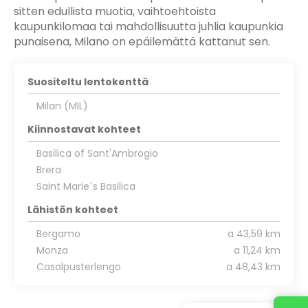
sitten edullista muotia, vaihtoehtoista
kaupunkilomaa tai mahdollisuutta juhlia kaupunkia
punaisena, Milano on epäilemättä kattanut sen.
Suositeltu lentokenttä
Milan (MIL)
Kiinnostavat kohteet
Basilica of Sant'Ambrogio
Brera
Saint Marie´s Basilica
Lähistön kohteet
Bergamo
a 43,59 km
Monza
a 11,24 km
Casalpusterlengo
a 48,43 km