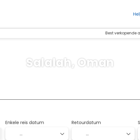
Hel
Best verkopende
Salalah, Oman
Accommodatie
Vervoer + verblijf
Activite
+
Enkele reis datum
Retourdatum