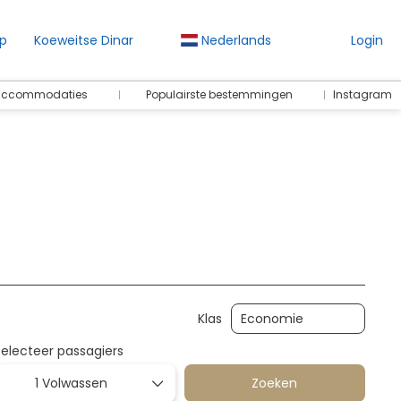
p
Koeweitse Dinar
Nederlands
Login
 accommodaties
Populairste bestemmingen
Instagram
iten
Transfers
Pakket
Sport & Evenementen
Klas
Selecteer passagiers
1 Volwassen
Zoeken