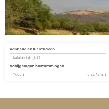
Aanbevolen luchthaven
Salalah Int. (SLL)
nabijgelegen bestemmingen
Taqah
a 32,43 km