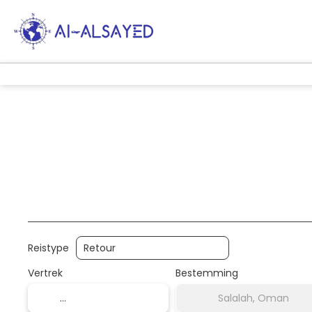
AI-reizen
Combinatiereizen
Vervoer
Reistype
Vertrek
Bestemming