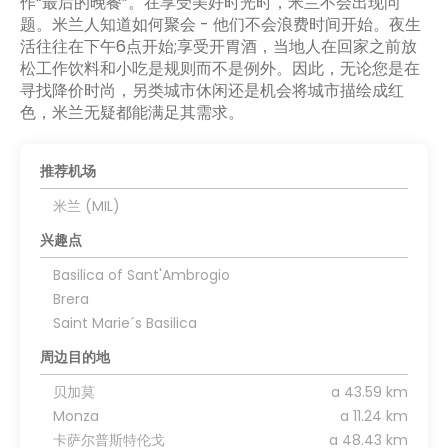
作“最后的晚餐”。在享受美好时光时，米兰不会出现问
题。米兰人知道如何聚会 - 他们不会浪费时间开始。夜生
活往往在下午6点开始;享受开胃酒，当地人在回家之前放
松工作饮料和小吃是规则而不是例外。因此，无论您是在
寻找降价时尚，另类城市休闲还是机会将城市描绘成红
色，米兰无疑都能满足其需求。
推荐机场
米兰 (MIL)
兴趣点
Basilica of Sant'Ambrogio
Brera
Saint Marie´s Basilica
周边目的地
贝加莫
a 43.59 km
Monza
a 11.24 km
卡萨尔普斯特伦戈
a 48.43 km