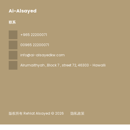
Ai-Alsayed
联系
+965 22200071
00965 22200071
info@ai-alsayedkw.com
Alrumaithyah , Block 7 , street 72
, 46303 - Hawalli
版权所有 Rehlat Alsayed © 2026
隐私政策