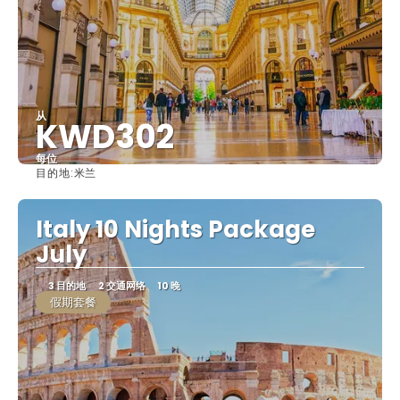
从
KWD302
每位
目的地:
米兰
看到
Italy 10 Nights Package
July
3 目的地
2 交通网络
10 晚
假期套餐