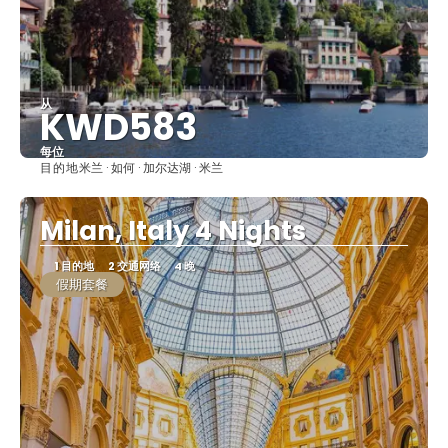
从
KWD583
每位
目的地
米兰 · 如何 · 加尔达湖 · 米兰
看到
Milan, Italy 4 Nights
1 目的地
2 交通网络
4 晚
假期套餐