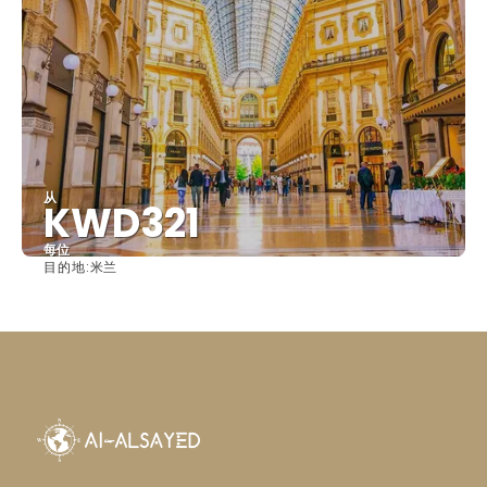
从
KWD321
每位
目的地:
米兰
看到