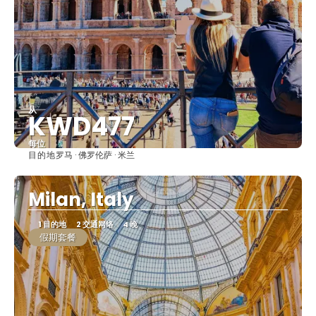
从
KWD477
每位
目的地
罗马 · 佛罗伦萨 · 米兰
看到
Milan, Italy
1 目的地
2 交通网络
4 晚
假期套餐