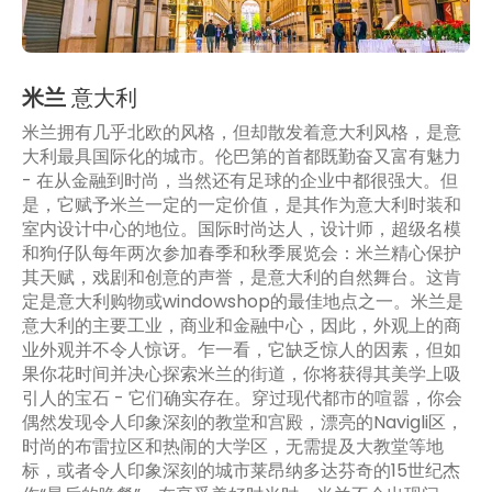
米兰
意大利
米兰拥有几乎北欧的风格，但却散发着意大利风格，是意
大利最具国际化的城市。伦巴第的首都既勤奋又富有魅力
- 在从金融到时尚，当然还有足球的企业中都很强大。但
是，它赋予米兰一定的一定价值，是其作为意大利时装和
室内设计中心的地位。国际时尚达人，设计师，超级名模
和狗仔队每年两次参加春季和秋季展览会：米兰精心保护
其天赋，戏剧和创意的声誉，是意大利的自然舞台。这肯
定是意大利购物或windowshop的最佳地点之一。米兰是
意大利的主要工业，商业和金融中心，因此，外观上的商
业外观并不令人惊讶。乍一看，它缺乏惊人的因素，但如
果你花时间并决心探索米兰的街道，你将获得其美学上吸
引人的宝石 - 它们确实存在。穿过现代都市的喧嚣，你会
偶然发现令人印象深刻的教堂和宫殿，漂亮的Navigli区，
时尚的布雷拉区和热闹的大学区，无需提及大教堂等地
标，或者令人印象深刻的城市莱昂纳多达芬奇的15世纪杰