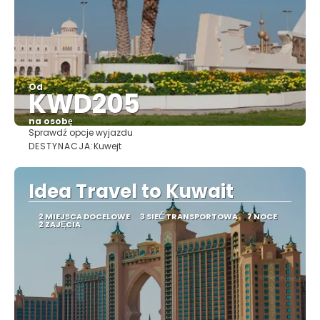
Od
KWD205
na osobę
Sprawdź opcje wyjazdu
Zobacz
DESTYNACJA:
Kuwejt
Idea Travel to Kuwait
2 MIEJSCA DOCELOWE
3 SIEĆ TRANSPORTOWA
7 NOCE
2 ZAJĘCIA