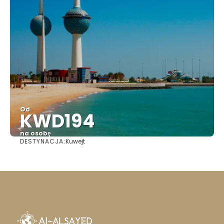
Od
KWD194
na osobę
DESTYNACJA:
Kuwejt
Zobacz