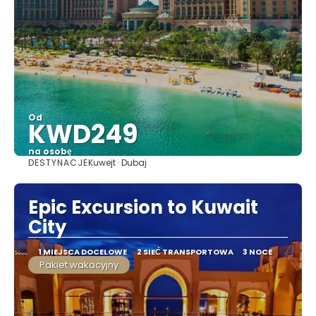
Od
KWD249
na osobę
DESTYNACJE
Kuwejt · Dubaj
Zobacz
Epic Excursion to Kuwait
City
1 MIEJSCA DOCELOWE
2 SIEĆ TRANSPORTOWA
3 NOCE
Pakiet wakacyjny