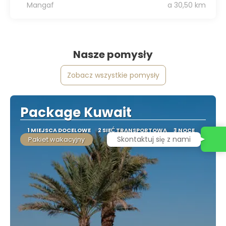
Mangaf
a 30,50 km
Nasze pomysły
Zobacz wszystkie pomysły
Package Kuwait
1 MIEJSCA DOCELOWE
2 SIEĆ TRANSPORTOWA
3 NOCE
Skontaktuj się z nami
Pakiet wakacyjny