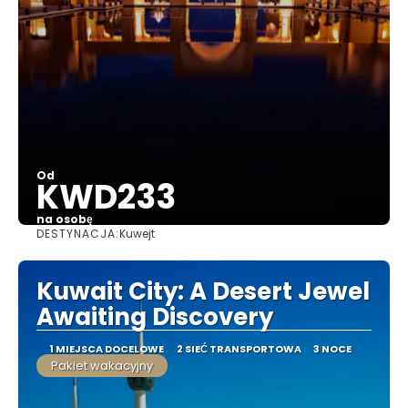
Od
KWD233
na osobę
DESTYNACJA:
Kuwejt
Zobacz
Kuwait City: A Desert Jewel
Awaiting Discovery
1 MIEJSCA DOCELOWE
2 SIEĆ TRANSPORTOWA
3 NOCE
Pakiet wakacyjny