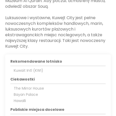
Muzeum Al Qurain. Aby poczuć atmosferę miasta,
odwiedź obszar Souq.
Luksusowe i wystawne, Kuwejt City jest pełne
nowoczesnych kompleksów handlowych, marin,
luksusowych kurortów plażowych i
ekstrawaganckich miejsc noclegowych, a także
najwyższej klasy restauracji. Taki jest nowoczesny
Kuwejt City.
Rekomendowane lotnisko
Kuwait Intl (KWI)
Ciekawostki
The Mirror House
Bayan Palace
Hawalli
Pobliskie miejsca docelowe