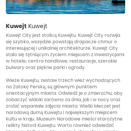
Kuwejt
Kuwejt
Kuwejt City jest stolicą Kuwejtu. Kuwejt City rozwija
się szybko, wszędzie powstają drapacze chmur o
interesującej i unikalnej architekturze. Kuwejt City
stało się tętniącym życiem miejscem z inwestycjami
w hotele, centra handlowe, restauracje, szerokie
bulwary oraz piękne parki i ogrody.
Wieże Kuwejtu, zestaw trzech wież wychodzących
na Zatokę Perską, są głównym punktem
orientacyjnym miasta. Odwiedź je o zmierzchu, aby
zobaczyć widoki zarówno za dnia, jak i w nocy oraz
zrobić wspaniałe zdjęcia miasta. Wielki Meczet jest
narodową dumą Kuwejtu i największym miejscem
kultu w kraju. Muzeum Narodowe mieści starożytne
relikty historii Kuwejtu. Warto również odwiedzić