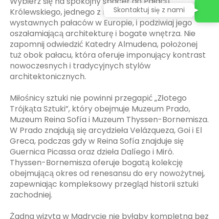
Wybierz się na spokojny spacer do Pałacu
Skontaktuj się z nami
Królewskiego, jednego z największych i najbardziej
wystawnych pałaców w Europie, i podziwiaj jego
oszałamiającą architekturę i bogate wnętrza. Nie
zapomnij odwiedzić Katedry Almudena, położonej
tuż obok pałacu, która oferuje imponujący kontrast
nowoczesnych i tradycyjnych stylów
architektonicznych.
Miłośnicy sztuki nie powinni przegapić „Złotego
Trójkąta Sztuki”, który obejmuje Muzeum Prado,
Muzeum Reina Sofía i Muzeum Thyssen-Bornemisza.
W Prado znajdują się arcydzieła Velázqueza, Goi i El
Greca, podczas gdy w Reina Sofía znajduje się
Guernica Picassa oraz dzieła Dalíego i Miró.
Thyssen-Bornemisza oferuje bogatą kolekcję
obejmującą okres od renesansu do ery nowożytnej,
zapewniając kompleksowy przegląd historii sztuki
zachodniej.
Żadna wizyta w Madrycie nie byłaby kompletna bez