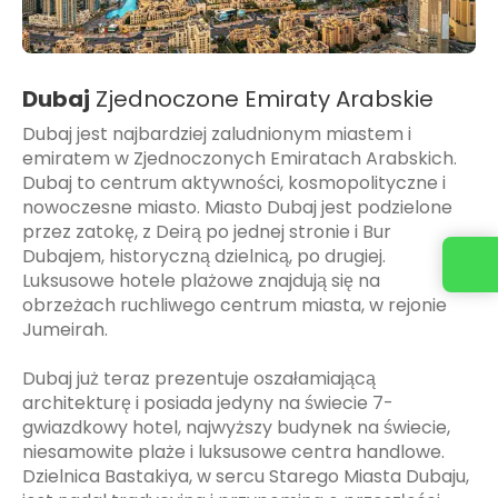
Dubaj
Zjednoczone Emiraty Arabskie
Dubaj jest najbardziej zaludnionym miastem i
emiratem w Zjednoczonych Emiratach Arabskich.
Dubaj to centrum aktywności, kosmopolityczne i
nowoczesne miasto. Miasto Dubaj jest podzielone
przez zatokę, z Deirą po jednej stronie i Bur
Dubajem, historyczną dzielnicą, po drugiej.
Skontaktuj się z nami
Luksusowe hotele plażowe znajdują się na
obrzeżach ruchliwego centrum miasta, w rejonie
Jumeirah.
Dubaj już teraz prezentuje oszałamiającą
architekturę i posiada jedyny na świecie 7-
gwiazdkowy hotel, najwyższy budynek na świecie,
niesamowite plaże i luksusowe centra handlowe.
Dzielnica Bastakiya, w sercu Starego Miasta Dubaju,