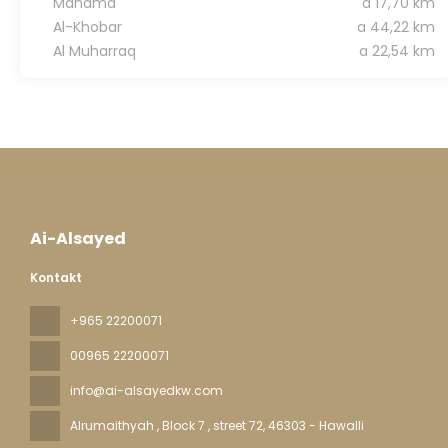
Manama
a 17,70 km
Al-Khobar
a 44,22 km
Al Muharraq
a 22,54 km
Ai-Alsayed
Kontakt
+965 22200071
00965 22200071
info@ai-alsayedkw.com
Alrumaithyah , Block 7 , street 72
, 46303 - Hawalli