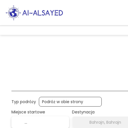
Podróże AI
wiele miejsc docelowych
Tr
Typ podróży
Miejsce startowe
Destynacja