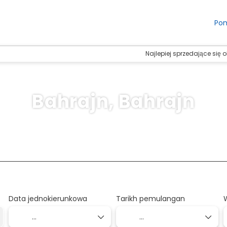
Po
Najlepiej sprzedające się 
Bahrajn, Bahrajn
ansportu
Zakwaterowanie
Transport i zakwate
+
Data jednokierunkowa
Tarikh pemulangan