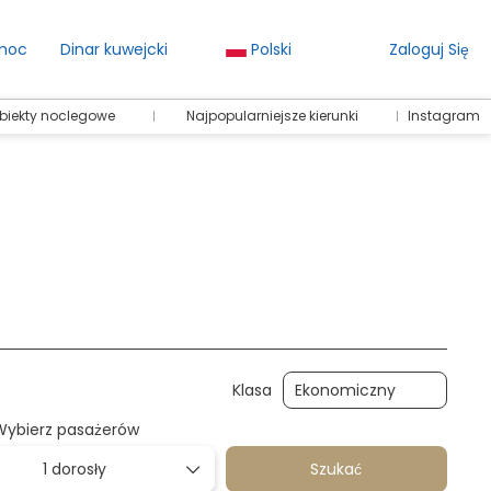
moc
Dinar kuwejcki
Polski
Zaloguj Się
obiekty noclegowe
Najpopularniejsze kierunki
Instagram
rowanie
Aktywności
Transfery
Pakiety
Klasa
Wybierz pasażerów
1 dorosły
Szukać